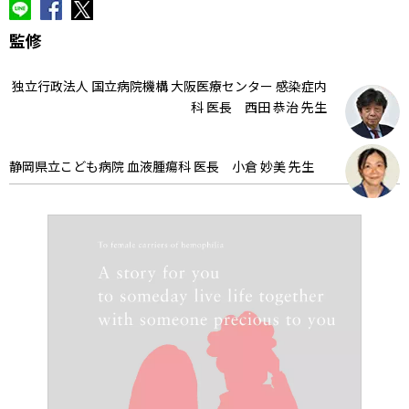
監修
独立行政法人 国立病院機構 大阪医療センター 感染症内
科 医長 西田 恭治 先生
静岡県立こども病院 血液腫瘍科 医長 小倉 妙美 先生