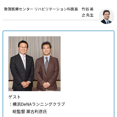
敦賀医療センター リハビリテーション科医長 竹谷 英
之 先生
ゲスト
：横浜DeNAランニングクラブ
総監督 瀬古利彦氏